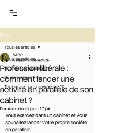
Post
Tous les articles
VARO
Tous les articles
5 mai
3 min de lecture
Profession libérale :
Business Setup Belgium
comment lancer une
Brussels Made Easy
Tout savoir sur le coworking FR
activité en parallèle de son
cabinet ?
Dernière mise à jour :
17 juin
Vous exercez dans un cabinet et vous 
souhaitez lancer votre propre société 
en parallèle. 