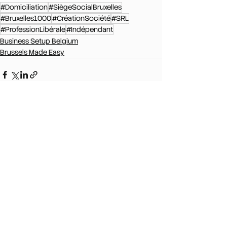
#Domiciliation
#SiègeSocialBruxelles
#Bruxelles1000
#CréationSociété
#SRL
#ProfessionLibérale
#Indépendant
Business Setup Belgium
Brussels Made Easy
Voir tout
Posts récents