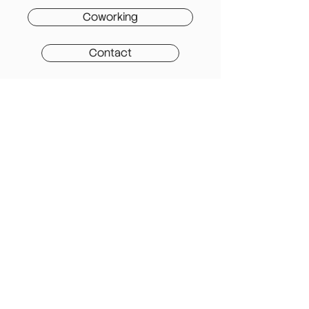
Coworking
Contact
FAQ
Domiciliation
Comment empêcher que
mon adresse privée soit