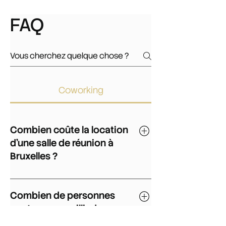
FAQ
Coworking
Combien coûte la location
d'une salle de réunion à
Bruxelles ?
Chez YELOMEX, 30 € HTVA la session
de 4 heures. L'espace de formation
Combien de personnes
est à 50 € HTVA et le poste de travail à
peut-on accueillir dans une
20 € HTVA, pour la même durée.
salle de réunion ?