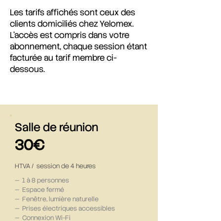
Les tarifs affichés sont ceux des
clients domiciliés chez Yelomex.
L'accès est compris dans votre
abonnement, chaque session étant
facturée au tarif membre ci-
dessous.
Salle de réunion
30€
HTVA / session de 4 heures
— 1 à 8 personnes
— Espace fermé​
— Fenêtre, lumière naturelle
— Prises électriques accessibles
— Connexion Wi-Fi