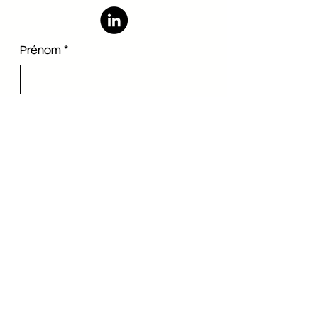
Prénom
*
Nom de famille
*
Langue
*
E-mail
*
Société
Téléphone