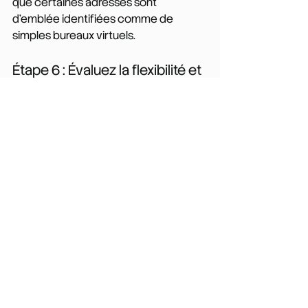
que certaines adresses sont 
d'emblée identifiées comme de 
simples bureaux virtuels.
Étape 6 : Évaluez la flexibilité et 
les conditions contractuelles
Les besoins évoluent. Les meilleurs 
prestataires le comprennent et 
proposent : l'absence d'engagement 
à long terme, la possibilité d'ajuster les 
services à la hausse ou à la baisse, des 
délais de préavis raisonnables pour la 
résiliation, et l'absence de dépôt de 
garantie ou de frais d'inscription. La 
flexibilité n'est pas seulement pratique, 
elle protège aussi votre entreprise 
contre le risque de rester lié à des 
services qui ne correspondent plus à 