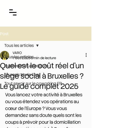
Post
Tous les articles
VARO
Tous les articles
7 oct. 2025
6 min de lecture
Quel est le coût réel d'un
Business Setup Belgium
siège social à Bruxelles ?
Brussels Made Easy
Tout savoir sur le coworking FR
Le guide complet 2025
Vous lancez votre activité à Bruxelles 
ou vous étendez vos opérations au 
cœur de l'Europe ? Vous vous 
demandez sans doute quels sont les 
coups à prévoir pour la domiciliation 