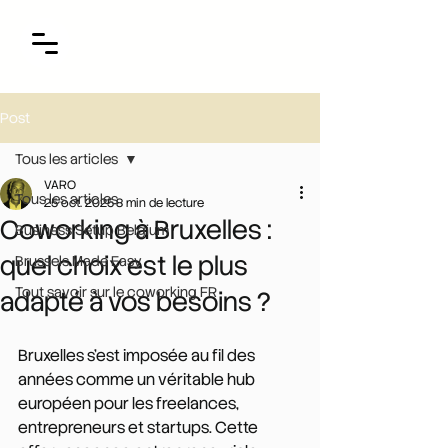
Post
Tous les articles
VARO
Tous les articles
25 oct. 2025
8 min de lecture
Coworking à Bruxelles :
Business Setup Belgium
quel choix est le plus
Brussels Made Easy
Tout savoir sur le coworking FR
adapté à vos besoins ?
Bruxelles s'est imposée au fil des 
années comme un véritable hub 
européen pour les freelances, 
entrepreneurs et startups.
 Cette 