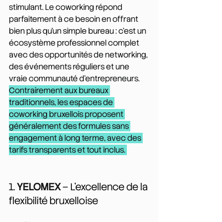
stimulant. Le coworking répond 
parfaitement à ce besoin en offrant 
bien plus qu'un simple bureau : c'est un 
écosystème professionnel complet 
avec des opportunités de networking, 
des événements réguliers et une 
vraie communauté d'entrepreneurs.
Contrairement aux bureaux 
traditionnels, les espaces de 
coworking bruxellois proposent 
généralement des formules sans 
engagement à long terme, avec des 
tarifs transparents et tout inclus. 
1. 
YELOMEX
 – L'excellence de la 
flexibilité bruxelloise