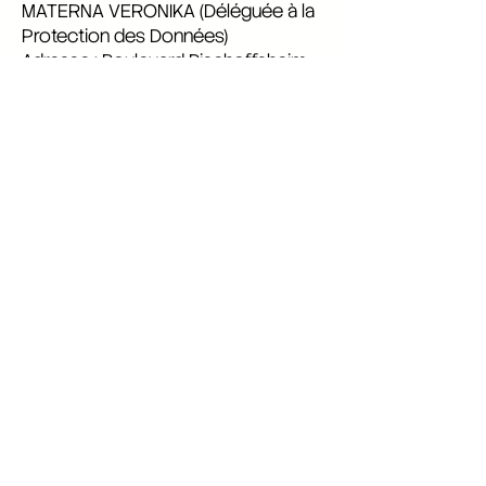
MATERNA VERONIKA (Déléguée à la
Protection des Données)
Adresse : Boulevard Bischoffsheim
39 - 1000 Bruxelles
Email :
yelomex@yelomex.com
Contact
E-mail
yelomex@yelomex.com
Téléphone
+32 483 50 30 73
Adresse
Boulevard Bischoffsheim 39
1000 Bruxelles